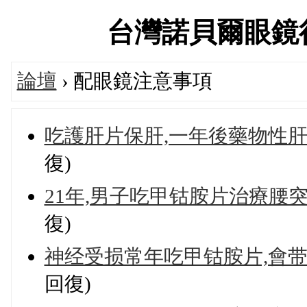
台灣諾貝爾眼鏡行交流
論壇
› 配眼鏡注意事項
吃護肝片保肝,一年後藥物性肝
復)
21年,男子吃甲钴胺片治療腰突
復)
神经受损常年吃甲钴胺片,會
回復)