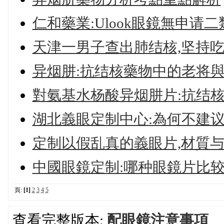
仁和藥業:Ulook眼鏡無申请
天津一男子查出肺结核,坚持吃
异烟肼:抗结核藥物中的老将
對氨基水杨酸异烟肼片:抗结
湖北義眼定制中心:為何不建议
定制以假乱真的義眼片,材質与
中國眼鏡定制:哪种眼鏡片比较
頁:
[1]
2
3
4
5
查看完整版本:
配眼鏡注意事項