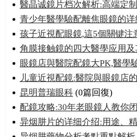
醫晶诚鏡片档次解析:高端定
青少年醫學驗配離焦眼鏡的详
孩子近視配眼鏡,這5個關键注
角膜接触鏡的四大醫學应用及
眼鏡店與醫院配鏡大PK,醫學
儿童近視配鏡:醫院與眼鏡店
昆明普瑞眼科
(0篇回復)
配鏡攻略:30年老眼鏡人教你
异烟肼片的详细介绍:用途、
异烟肼藥物分析考點重點解析