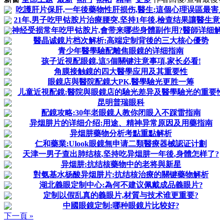
吃護肝片保肝,一年後藥物性肝损伤,醫生:這個心理误區最害
21年,男子吃甲钴胺片治療腰突,坚持1年後,檢查结果讓醫生
神经受损常年吃甲钴胺片,會带来哪些身體副作用?醫師详细
醫晶诚鏡片档次解析:高端定制背後的三大核心優势
青少年醫學驗配離焦眼鏡的详细指南
孩子近視配眼鏡,這5個關键注意事項,家长必看!
角膜接触鏡的四大醫學应用及其重要性
眼鏡店與醫院配鏡大PK,醫學驗光更胜一筹
儿童近視配鏡:醫院與眼鏡店的驗光差异及醫學驗光的重要
昆明普瑞眼科
配鏡攻略:30年老眼鏡人教你闭眼入不踩雷指南
异烟肼片的详细介绍:用途、精神异常原因及用藥指南
异烟肼藥物分析考點重點解析
仁和藥業:Ulook眼鏡無申请二類醫療器械認证计劃
天津一男子查出肺结核,坚持吃异烟肼一年後,身體怎样了?
异烟肼:抗结核藥物中的老将與新星
對氨基水杨酸异烟肼片:抗结核治療的關键藥物解析
湖北義眼定制中心:為何不建议佩戴成品義眼片?
定制以假乱真的義眼片,材質与技术谁更重要?
中國眼鏡定制:哪种眼鏡片比较好?
下一頁 »