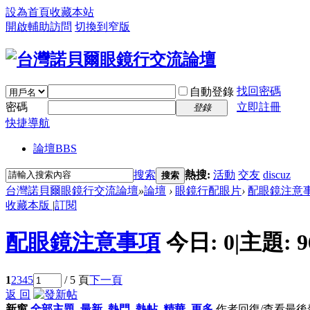
設為首頁
收藏本站
開啟輔助訪問
切換到窄版
找回密碼
自動登錄
密碼
立即註冊
登錄
快捷導航
論壇
BBS
搜索
熱搜:
活動
交友
discuz
搜索
台灣諾貝爾眼鏡行交流論壇
»
論壇
›
眼鏡行配眼片
›
配眼鏡注意
收藏本版
|
訂閱
配眼鏡注意事項
今日:
0
|
主題:
9
1
2
3
4
5
/ 5 頁
下一頁
返 回
新窗
全部主題
最新
熱門
熱帖
精華
更多
作者
回復/查看
最後