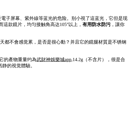
免受電子屏幕、紫外線等蓝光的危险。别小視了這蓝光，它但是现
這款鏡片，均匀接触角高达105°以上，
有用防水防污
，讓你
成天都不會感觉累，是否是很心動？并且它的鏡腿材質是不锈钢
。它的產物重量约為
武財神娛樂城app
,14.2g（不含片），很是合
恬静的視觉體驗。