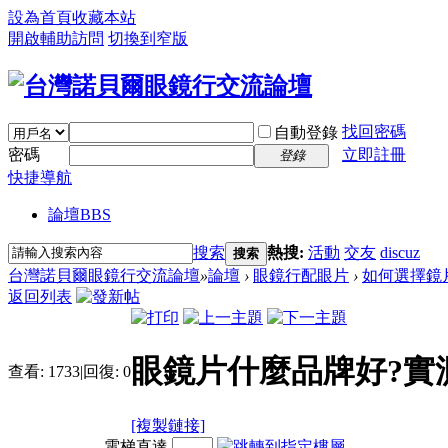
設為首頁
收藏本站
開啟輔助訪問
切換到窄版
找回密碼
自動登錄
密碼
立即註冊
登錄
快捷導航
論壇
BBS
搜索
熱搜:
活動
交友
discuz
搜索
台灣諾貝爾眼鏡行交流論壇
»
論壇
›
眼鏡行配眼片
›
如何選擇鏡
返回列表
眼鏡片什麼品牌好?實
查看:
1733
|
回復:
0
[複製鏈接]
電梯直達