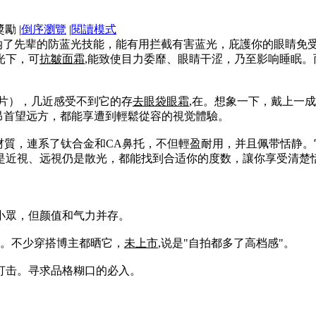
|
倒序瀏覽
|
閱讀模式
16采纳了先辈的防蓝光技能，能有用拦截有害蓝光，庇護你的眼睛
光下，可
抗皺面霜
,能致使目力委靡、眼睛干涩，乃至影响睡眠。而
不含片），几近感受不到它的存
去眼袋眼霜
,在。想象一下，戴上一
昂首望远方，都能享遭到輕鬆從容的視觉體驗。
金材質，連系了钛合金和CA鼻托，不但輕盈耐用，并且佩带恬静
是近視、远視仍是散光，都能找到合适你的度数，讓你享受清楚
然小眾，但颜值和气力并存。
篇。不少穿搭博主都晒它，
未上市
,说是"自拍都多了高档感"。
打击。寻求品格糊口的必入。