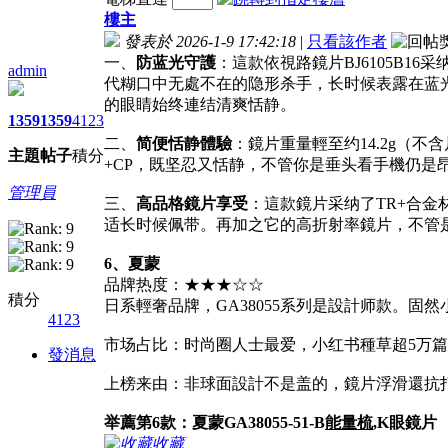
樓主
發表於 2026-1-9 17:42:18
|
只看該作者
一、
防蓝光守護
：這款依視路鏡片BJ6105B
admin
代糊口中无處不在的隐形杀手，长时候表露在蓝
的眼睛始终連结清爽恬静。
1359
1359
4123
二、
简便恬静體驗
：鏡片重量輕至约14.2g（
主題
帖子
積分
+CP，既坚忍又恬静，不管你是垂头看手機仍是
管理員
三、
高品格鏡片享受
：這款鏡片采纳了TR+合
适长时候佩带。再加之它的高折射率鏡片，不管
6、夏蒙
品牌热度：★★★☆☆
積分
日系輕奢品牌，GA38055系列是設計师款。固
4123
市场占比：时尚圈人士最爱，小红书種草超5万
發消息
上榜来由：非球面設計不是盖的，鏡片浮滑還抗
举薦第6款：夏蒙GA38055-51-B
能量梳
,K眼鏡片
收藏