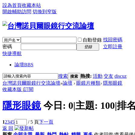
設為首頁
收藏本站
開啟輔助訪問
切換到窄版
找回密碼
自動登錄
密碼
立即註冊
登錄
快捷導航
論壇
BBS
搜索
熱搜:
活動
交友
discuz
搜索
台灣諾貝爾眼鏡行交流論壇
»
論壇
›
眼鏡片種類
›
隱形眼鏡
收藏本版
|
訂閱
隱形眼鏡
今日:
0
|
主題:
100
|
排名
1
2
3
4
5
/ 5 頁
下一頁
返 回
新窗
全部主題
最新
熱門
熱帖
精華
更多
作者
回復/查看
最後