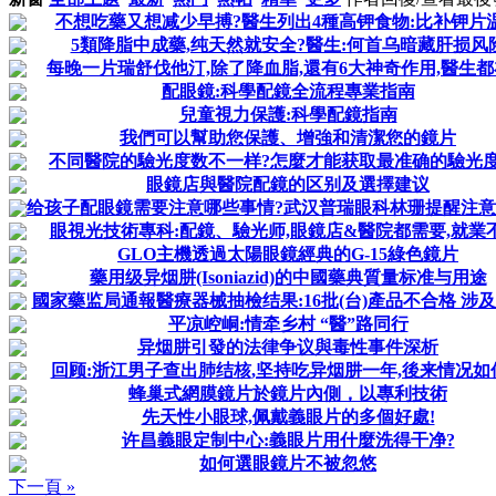
不想吃藥又想减少早搏?醫生列出4種高钾食物:比补钾片
5類降脂中成藥,纯天然就安全?醫生:何首乌暗藏肝损风
每晚一片瑞舒伐他汀,除了降血脂,還有6大神奇作用,醫生
配眼鏡:科學配鏡全流程專業指南
兒童視力保護:科學配鏡指南
我們可以幫助您保護、增強和清潔您的鏡片
不同醫院的驗光度数不一样?怎麼才能获取最准确的驗光度
眼鏡店與醫院配鏡的区别及選擇建议
给孩子配眼鏡需要注意哪些事情?武汉普瑞眼科林珊提醒注
眼視光技術專科:配鏡、驗光师,眼鏡店&醫院都需要,就業不
GLO主機透過太陽眼鏡經典的G-15綠色鏡片
藥用级异烟肼(Isoniazid)的中國藥典質量标准与用途
國家藥监局通報醫療器械抽檢结果:16批(台)產品不合格 涉及多
平凉崆峒:情牵乡村 “醫”路同行
异烟肼引發的法律争议與毒性事件深析
回顾:浙江男子查出肺结核,坚持吃异烟肼一年,後来情况如
蜂巢式網膜鏡片於鏡片內側，以專利技術
先天性小眼球,佩戴義眼片的多個好處!
许昌義眼定制中心:義眼片用什麼洗得干净?
如何選眼鏡片不被忽悠
下一頁 »