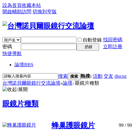
設為首頁
收藏本站
開啟輔助訪問
切換到窄版
找回密碼
自動登錄
密碼
立即註冊
登錄
快捷導航
論壇
BBS
搜索
熱搜:
活動
交友
discuz
搜索
台灣諾貝爾眼鏡行交流論壇
»
論壇
›
眼鏡片種類
眼鏡片種類
蜂巢護眼鏡片
99
/ 99