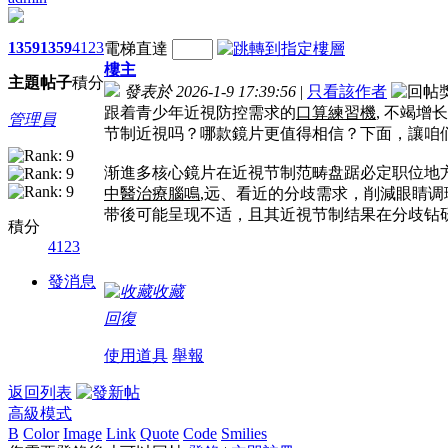
1359
1359
4123
電梯直達
樓主
主題
帖子
積分
發表於 2026-1-9 17:39:56
|
只看該作者
跟着青少年近視防控需求的
口算練習機
, 不竭
管理員
节制近視吗？哪款鏡片更值得相信？下面，讓咱
渐進多核心鏡片在近視节制范畴盘踞必定职位地
中醫治療腦鳴
,远、看近的分歧需求，削減眼睛
带後可能呈现不适，且其近視节制结果在分歧钻
積分
4123
發消息
收藏
回復
使用道具
舉報
返回列表
高級模式
B
Color
Image
Link
Quote
Code
Smilies