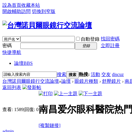
設為首頁
收藏本站
開啟輔助訪問
切換到窄版
找回密碼
自動登錄
密碼
立即註冊
登錄
快捷導航
論壇
BBS
搜索
熱搜:
活動
交友
discuz
搜索
台灣諾貝爾眼鏡行交流論壇
»
論壇
›
眼鏡片種類
›
舒壓鏡片
›
南
返回列表
南昌爱尔眼科醫院热
查看:
1589
|
回復:
0
[複製鏈接]
admin